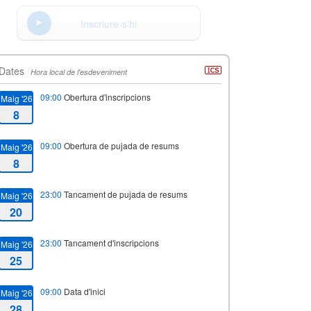
Inscriure-s'hi
Dates
Hora local de l'esdeveniment
09:00
Obertura d'inscripcions
Maig '26
8
09:00
Obertura de pujada de resums
Maig '26
8
23:00
Tancament de pujada de resums
Maig '26
20
23:00
Tancament d'inscripcions
Maig '26
25
09:00
Data d'inici
Maig '26
28