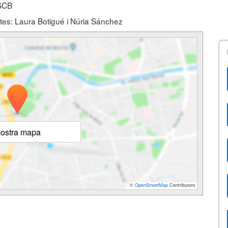
 SCB
tes: Laura Botigué i Núria Sánchez
ostra mapa
©
OpenStreetMap
Contributors