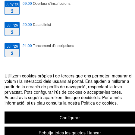
09:00
Obertura d'inscripcions
Juny '26
3
20:00
Data d'inici
Jul. '26
3
21:00
Tancament d'inscripcions
Jul. '26
3
23:00
Data de finalització
Jul. '26
3
Utilitzem cookies pròpies i de tercers que ens permeten mesurar el
volum i la interacció dels usuaris al portal. Ens ajuden a millorar a
partir de la creació de perfils de navegació, respectant la teva
privacitat. Pots configurar l'ús de cookies o acceptar-les totes.
Aquest avís seguirà apareixent fins que decideixis. Per a més
informació, si us plau consulta la nostra Política de cookies.
Trobada d’Estiu SCB Jove 2026
Organitzat per SCB
Configurar
Avís legal
|
Contacte
Plataforma d'organització d'esdeveniments Symposium
Copyright © 2026
Rebutja totes les galetes i tancar