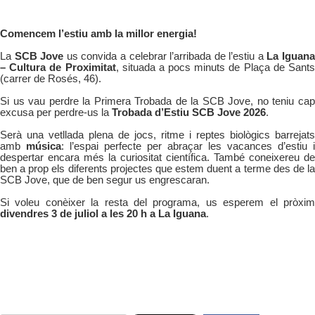
Comencem l’estiu amb la millor energia!
La
SCB Jove
us convida a celebrar l’arribada de l’estiu a
La Iguan
– Cultura de Proximitat
, situada a pocs minuts de Plaça de Sant
(carrer de Rosés, 46).
Si us vau perdre la Primera Trobada de la SCB Jove, no teniu cap
excusa per perdre-us la
Trobada d’Estiu SCB Jove 2026
.
Serà una vetllada plena de jocs, ritme i reptes biològics barrejats
amb
música
: l’espai perfecte per abraçar les vacances d’estiu i
despertar encara més la curiositat científica. També coneixereu de
ben a prop els diferents projectes que estem duent a terme des de la
SCB Jove, que de ben segur us engrescaran.
Si voleu conèixer la resta del programa, us esperem el pròxim
divendres 3 de juliol a les 20 h a La Iguana
.