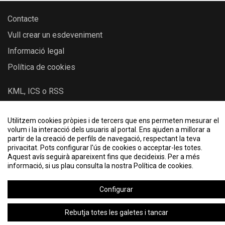
Contacte
Vull crear un esdeveniment
Informació legal
Política de cookies
KML, ICS o RSS
Utilitzem cookies pròpies i de tercers que ens permeten mesurar el
2026 © Actes IEC - Institut d’Estudis Catalans
volum i la interacció dels usuaris al portal. Ens ajuden a millorar a
partir de la creació de perfils de navegació, respectant la teva
privacitat. Pots configurar l'ús de cookies o acceptar-les totes.
Aquest avís seguirà apareixent fins que decideixis. Per a més
informació, si us plau consulta la nostra Política de cookies.
Configurar
Rebutja totes les galetes i tancar