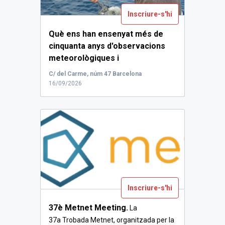
Inscriure-s'hi
Què ens han ensenyat més de
cinquanta anys d'observacions
meteorològiques i
oceanogràfiques a l'Estartit?.
...
C/ del Carme, núm 47 Barcelona
16/09/2026
Inscriure-s'hi
37è Metnet Meeting.
La
37a Trobada Metnet, organitzada per la