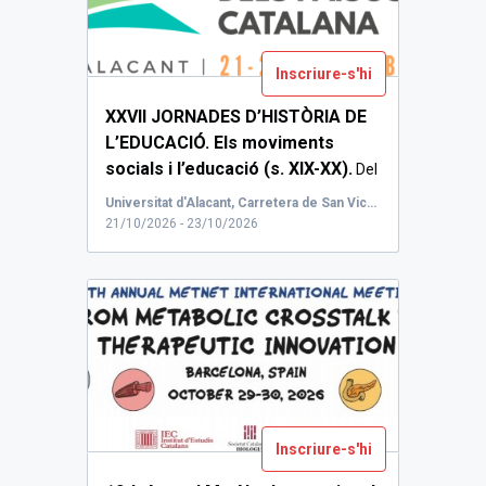
Inscriure-s'hi
XXVII JORNADES D’HISTÒRIA DE
L’EDUCACIÓ. Els moviments
socials i l’educació (s. XIX-XX).
Del
21 al 23 d...
Universitat d'Alacant, Carretera de San Vicente del Raspeig, Sant Vicent del Raspeig, Espanya
21/10/2026 - 23/10/2026
Inscriure-s'hi