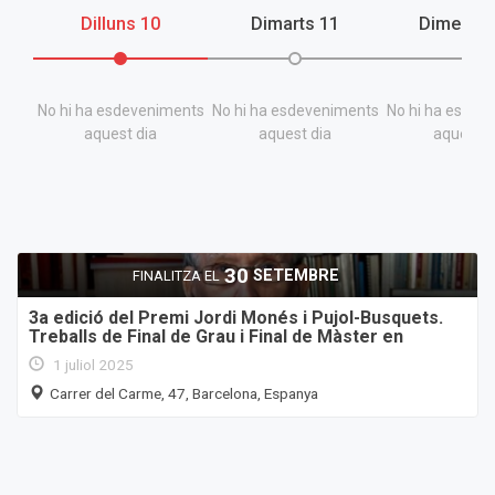
Dilluns
10
Dimarts
11
Dimecre
No hi ha esdeveniments
No hi ha esdeveniments
No hi ha esdev
aquest dia
aquest dia
aquest d
30
SETEMBRE
FINALITZA EL
3a edició del Premi Jordi Monés i Pujol-Busquets.
Treballs de Final de Grau i Final de Màster en
Història de l'Educació
1 juliol 2025
Carrer del Carme, 47, Barcelona, Espanya