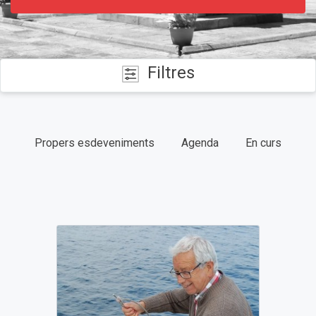
Filtres
CATEGORIES
Propers esdeveniments
Agenda
En curs
DATES
TIPUS